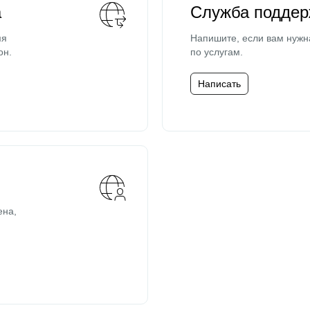
а
Служба поддер
мя
Напишите, если вам нужн
он.
по услугам.
Написать
ена,