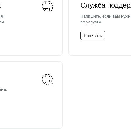
а
Служба поддер
мя
Напишите, если вам нужн
он.
по услугам.
Написать
ена,